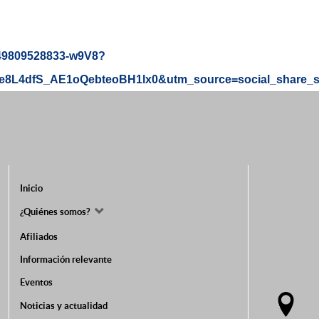
8149809528833-w9V8?
L4dfS_AE1oQebteoBH1lx0&utm_source=social_share_
Inicio
¿Quiénes somos?
Afiliados
Información relevante
Eventos
Noticias y actualidad