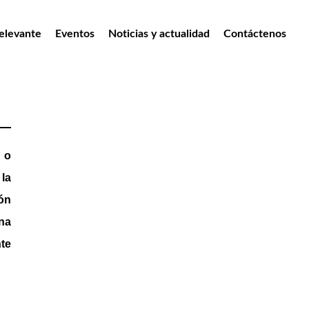
elevante
Eventos
Noticias y actualidad
Contáctenos
 o
 la
ón
ana
nte